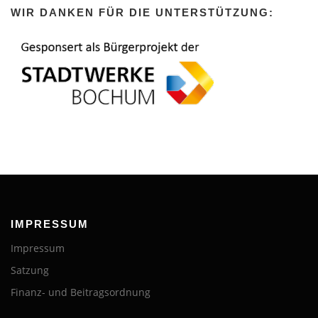
i
WIR DANKEN FÜR DIE UNTERSTÜTZUNG:
o
n
IMPRESSUM
Impressum
Satzung
Finanz- und Beitragsordnung