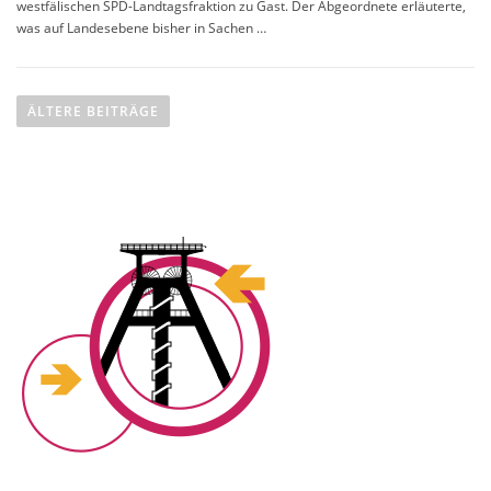
westfälischen SPD-Landtagsfraktion zu Gast. Der Abgeordnete erläuterte,
was auf Landesebene bisher in Sachen …
B
e
ÄLTERE BEITRÄGE
i
t
r
a
g
s
n
a
v
i
g
a
t